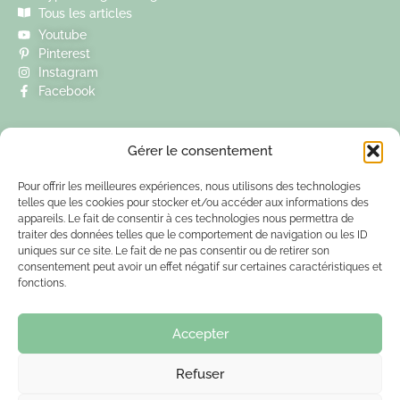
Tous les articles
Youtube
Pinterest
Instagram
Facebook
Je suis Pascaline Piette, praticienne en accompagnement avec
Gérer le consentement
l’hypnose, spécialisée dans la gestion des émotions, de l’anxiété et
des peurs. Je vous reçois en ligne ou à mon cabinet de Blancafort, au
nord du Cher, facilement accessible depuis Aubigny-sur-Nère,
Pour offrir les meilleures expériences, nous utilisons des technologies
telles que les cookies pour stocker et/ou accéder aux informations des
Argent-sur-Sauldre, Gien, Coullons, Autry-le-Châtel, Sancerre,
appareils. Le fait de consentir à ces technologies nous permettra de
Vierzon, Bourges et Orléans.
traiter des données telles que le comportement de navigation ou les ID
Je ne suis ni médecin ni psychologue. Je ne pose aucun diagnostic, je
uniques sur ce site. Le fait de ne pas consentir ou de retirer son
ne traite pas et ne soigne pas : mon accompagnement ne se substitue
consentement peut avoir un effet négatif sur certaines caractéristiques et
pas à un suivi médical ou psychologique. Je vous accompagne à
fonctions.
changer votre rapport à vos émotions, pour qu’elles repassent au
second rôle et vous laissent, enfin, le rôle principal du film de votre
vie.
Accepter
Hypnose Gien Hypnose Aubigny-sur-Nère Hypnose Sancerre Hypnose
Vierzon
Refuser